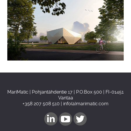
MariMatic | Pohjantähdentie 17 | P.O.Box 500 | FI-01451
Vantaa
+358 207 508 510 | info(a)marimatic.com