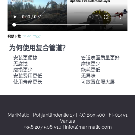
视频下载
"MP4"
"Ogg"
为何使用复合管道？
- 安装更便捷
- 管道表面质量更好
- 无腐蚀
- 摩擦更少
- 磨损更少
- 能耗更低
- 安装费用更低
- 无异味
- 使用寿命更长
- 可放置在隔火层
MariMatic | Pohjantähdentie 17 | P.O.Box 500 | FI-01451
Vantaa
+358 207 508 510 | info(a)marimatic.com