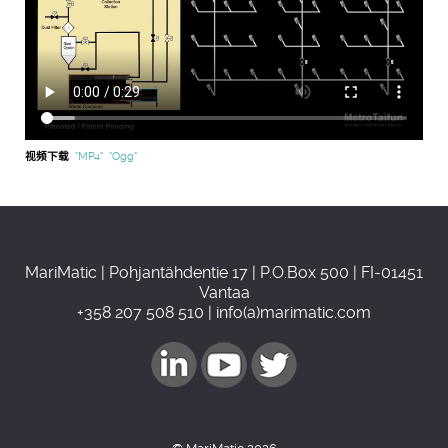
视频下载
"MP4"
"Ogg"
MariMatic | Pohjantähdentie 17 | P.O.Box 500 | FI-01451
Vantaa
+358 207 508 510 | info(a)marimatic.com