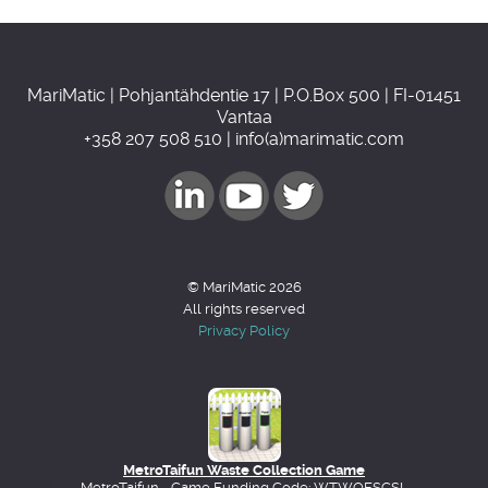
MariMatic | Pohjantähdentie 17 | P.O.Box 500 | FI-01451
Vantaa
+358 207 508 510 | info(a)marimatic.com
© MariMatic 2026
All rights reserved
Privacy Policy
MetroTaifun Waste Collection Game
MetroTaifun - Game Funding Code: WTWOESGSL