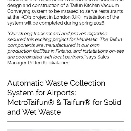
design and construction of a Taifun Kitchen Vacuum
Conveying system to be installed to serve restaurants
at the KGX1 project in London (UK). Installation of the
system will be completed during spring 2026.
"Our strong track record and proven expertise
secured this exciting project for MariMatic. The Taifun
components are manufactured in our own
production facilities in Finland, and installations on-site
are coordinated with local partners,"
says Sales
Manager Petteri Koikkalainen.
Automatic Waste Collection
System for Airports:
MetroTaifun® & Taifun® for Solid
and Wet Waste