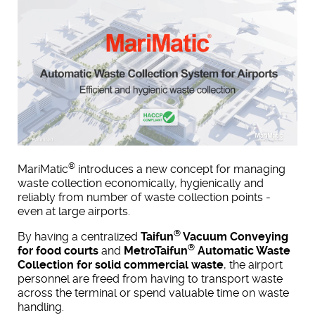
®
MariMatic
introduces a new concept for managing
waste collection economically, hygienically and
reliably from number of waste collection points -
even at large airports.
®
By having a centralized
Taifun
Vacuum Conveying
®
for food courts
and
MetroTaifun
Automatic Waste
Collection for solid commercial waste
, the airport
personnel are freed from having to transport waste
across the terminal or spend valuable time on waste
handling.