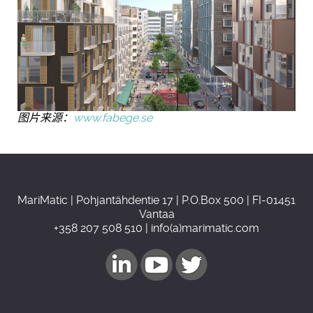
图片来源：
www.fabege.se
MariMatic | Pohjantähdentie 17 | P.O.Box 500 | FI-01451
Vantaa
+358 207 508 510 | info(a)marimatic.com