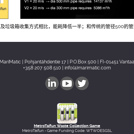
垃圾箱收集方式相比，能耗降低一半；和传统的管径500的管道
MariMatic | Pohjantähdentie 17 | P.O.Box 500 | FI-01451 Vanta
+358 207 508 510 | info(a)marimatic.com
MetroTaifun Waste Collection Game
MetroTaifun - Game Funding Code: WTWOESGSL