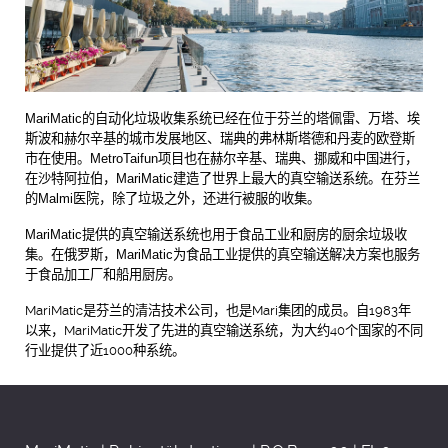
MariMatic
的自动化垃圾收集系统已经在位于芬兰的塔佩雷、万塔、埃
斯波和赫尔辛基的城市发展地区、瑞典的弗林斯塔德和丹麦的欧登斯
市在使用。
MetroTaifun
项目也在赫尔辛基、瑞典、挪威和中国进行，
在沙特阿拉伯，
MariMatic
建造了世界上最大的真空输送系统。在芬兰
的
Malmi
医院，除了垃圾之外，还进行被服的收集。
MariMatic
提供的真空输送系统也用于食品工业和厨房的厨余垃圾收
集。在俄罗斯，
MariMatic
为食品工业提供的真空输送解决方案也服务
于食品加工厂和船用厨房。
MariMatic
是芬兰的清洁技术公司，也是
Mari
集团的成员。自
1983
年
以来，
MariMatic
开发了先进的真空输送系统，为大约
40
个国家的不同
行业提供了近
1000
种系统。