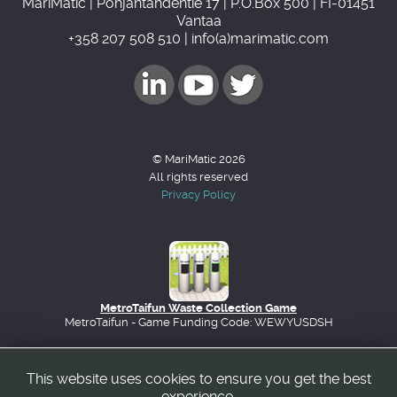
MariMatic | Pohjantähdentie 17 | P.O.Box 500 | FI-01451
Vantaa
+358 207 508 510 | info(a)marimatic.com
© MariMatic 2026
All rights reserved
Privacy Policy
MetroTaifun Waste Collection Game
MetroTaifun - Game Funding Code: WEWYUSDSH
This website uses cookies to ensure you get the best
Back to top
experience.