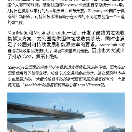
这个大都市的绿肺。最新打造的Zaryadye公园由普京总统于2017年9
月9日在莫斯科举行的870年庆典上宣布开放。Zaryadye公园位于莫
斯科红场附近，可持续技术将有助于在公园的不同地方创造一个人造
的微气候。
MariMatic
Mosinzhprojekt
和
一起，开发了最终的垃圾收
集解决方案，为公园提供固体垃圾收集系统。
同时也满
足了公园对可持续发展和能源效率的要求。
MetroTaifun
的
因此也大大减少
自动垃圾收集系统使用后，垃圾车流量降到最低，
(Co2
)
了排放
，氮氧化物
。
“Zaryadye
公园里的游客可以享受到适宜居住和清洁的环境，因为在公
园里使用地下垃圾处理，垃圾车的交通就会被淘汰，这在莫斯科市中
心也是最少的。
“
大量的垃圾车的排放问题和来回交通是城市的一个重
要问题。
” MariMatic
的销售和项目副总裁
Ismo Viitanen
说。