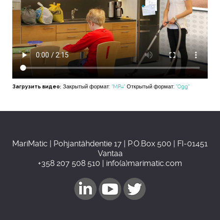
Загрузить видео:
Закрытый формат:
"MP4"
Открытый формат:
"Ogg"
MariMatic | Pohjantähdentie 17 | P.O.Box 500 | FI-01451
Vantaa
+358 207 508 510 | info(a)marimatic.com