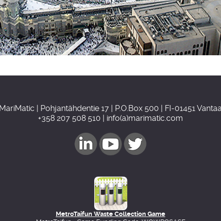
MariMatic | Pohjantähdentie 17 | P.O.Box 500 | FI-01451 Vanta
+358 207 508 510 | info(a)marimatic.com
MetroTaifun Waste Collection Game